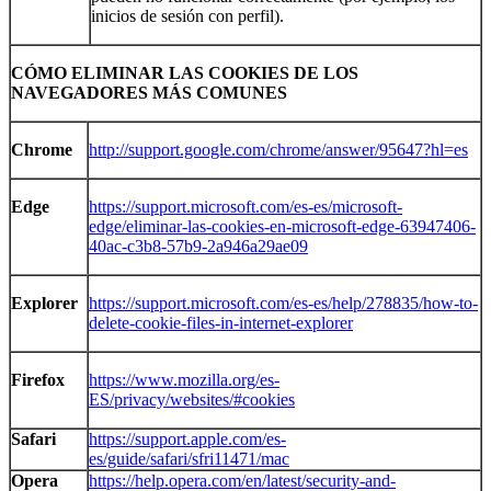
inicios de sesión con perfil).
CÓMO
ELIMINAR
LAS
COOKIES
DE LOS
NAVEGADORES MÁS COMUNES
Chrome
http://support.google.com/chrome/answer/95647?hl=es
Edge
https://support.microsoft.com/es-es/microsoft-
edge/eliminar-las-cookies-en-microsoft-edge-63947406-
40ac-c3b8-57b9-2a946a29ae09
Explorer
https://support.microsoft.com/es-es/help/278835/how-to-
delete-cookie-files-in-internet-explorer
Firefox
https://www.mozilla.org/es-
ES/privacy/websites/#cookies
Safari
https://support.apple.com/es-
es/guide/safari/sfri11471/mac
Opera
https://help.opera.com/en/latest/security-and-