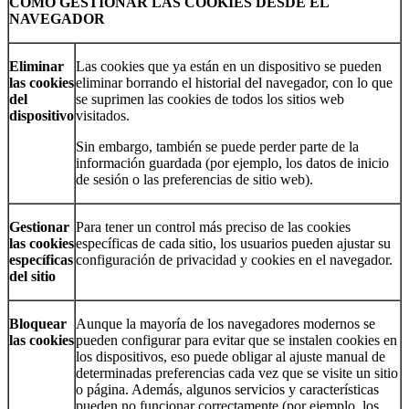
CÓMO
GESTIONAR
LAS COOKIES DESDE EL
NAVEGADOR
Eliminar
Las cookies que ya están en un dispositivo se pueden
las cookies
eliminar borrando el historial del navegador, con lo que
del
se suprimen las cookies de todos los sitios web
dispositivo
visitados.
Sin embargo, también se puede perder parte de la
información guardada (por ejemplo, los datos de inicio
de sesión o las preferencias de sitio web).
Gestionar
Para tener un control más preciso de las cookies
las cookies
específicas de cada sitio, los usuarios pueden ajustar su
específicas
configuración de privacidad y cookies en el navegador.
del sitio
Bloquear
Aunque la mayoría de los navegadores modernos se
las cookies
pueden configurar para evitar que se instalen cookies en
los dispositivos, eso puede obligar al ajuste manual de
determinadas preferencias cada vez que se visite un sitio
o página. Además, algunos servicios y características
pueden no funcionar correctamente (por ejemplo, los