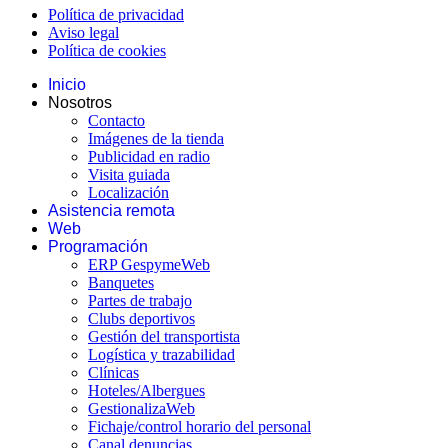
Política de privacidad
Aviso legal
Política de cookies
Inicio
Nosotros
Contacto
Imágenes de la tienda
Publicidad en radio
Visita guiada
Localización
Asistencia remota
Web
Programación
ERP GespymeWeb
Banquetes
Partes de trabajo
Clubs deportivos
Gestión del transportista
Logística y trazabilidad
Clínicas
Hoteles/Albergues
GestionalizaWeb
Fichaje/control horario del personal
Canal denuncias