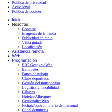
Política de privacidad
Aviso legal
Política de cookies
Inicio
Nosotros
Contacto
Imágenes de la tienda
Publicidad en radio
Visita guiada
Localización
Asistencia remota
Web
Programación
ERP GespymeWeb
Banquetes
Partes de trabajo
Clubs deportivos
Gestión del transportista
Logística y trazabilidad
Clínicas
Hoteles/Albergues
GestionalizaWeb
Fichaje/control horario del personal
Canal denuncias